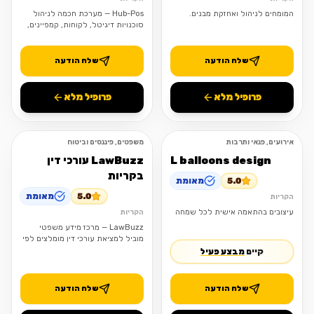
המומחים לניהול ואחזקת מבנים.
Hub-Pos — מערכת חכמה לניהול
סוכנויות דיגיטל, לקוחות, קמפיינים,
משימות וגבייה במקום אחד.
שלח הודעה
שלח הודעה
פרופיל מלא
פרופיל מלא
אירועים, פנאי ותרבות
משפטים, פיננסים וביטוח
פתוח
פתוח
L balloons design
LawBuzz עורכי דין
בקריות
5.0
מאומת
5.0
מאומת
הקריות
עיצובים בהתאמה אישית לכל שמחה
הקריות
LawBuzz — מרכז מידע משפטי
מוביל למציאת עורכי דין מומלצים לפי
תחום, עיר, חוות דעת ודירוגים.
קיים
מבצע פעיל
שלח הודעה
שלח הודעה