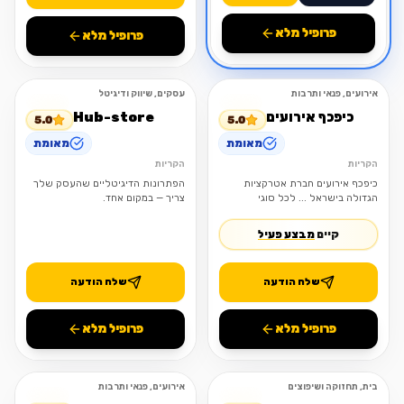
פרופיל מלא
פרופיל מלא
אירועים, פנאי ותרבות
עסקים, שיווק ודיגיטל
מומלץ
פתוח
מומלץ
פתוח
כיפכף אירועים
Hub-store
5.0
5.0
מאומת
מאומת
הקריות
הקריות
כיפכף אירועים חברת אטרקציות
הפתרונות הדיגיטליים שהעסק שלך
הגדולה בישראל ... לכל סוגי
צריך — במקום אחד.
האירועים מתקנים מתנפחים
אטרקציות דוכני מזון ועוד ספק מורשה
קיים
מבצע פעיל
משרד הביטחון שב"ס וצה"ל 26 שנות
ניסיון
שלח הודעה
שלח הודעה
פרופיל מלא
פרופיל מלא
בית, תחזוקה ושיפוצים
אירועים, פנאי ותרבות
פתוח
פתוח