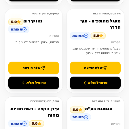
אירועים, פנאי ותרבות
עסקים, שיווק ודיגיטל
פתוח
פתוח
מעגל מתופפים - תוף
נטו קידום
5.0
הדרך
מאומת
5.0
מאומת
הקריות
פרסום, שיווק וחדשנות דיגיטלית
הקריות
מעגל מתופפים חווייתי שמכניס קצב,
אנרגיה ושמחה לכל אירוע.
שלח הודעה
שלח הודעה
פרופיל מלא
פרופיל מלא
תעשייה, ציוד ותשתיות
אוכל, מסעדנות ואירוח
פתוח
פתוח
סגסוגת בע"מ
עידן הקפה - רשת חנויות
5.0
נוחות
מאומת
5.0
מאומת
הקריות