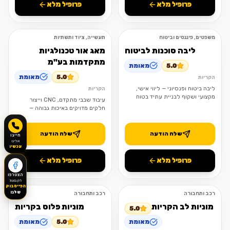
פרופיל מלא
פרופיל מלא
משפטים, פיננסים וביטוח
תעשייה, ציוד ותשתיות
פתוח
פתוח
ליבה סוכנות לביטוח
מאג אור טכנולגיות
מתקדמות בע"מ
5.0
מאומת
5.0
מאומת
הקריות
ליבה ביטוח ופנסיוני — ליווי אישי,
הקריות
מקצועי ושקוף לבניית עתיד בטוח
עיבוד שבבי מתקדם, CNC וייצור
יותר.
חלקים מדויקים באיכות גבוהה —
משלב התכנון ועד מוצר מוגמר.
שלח הודעה
שלח הודעה
חייגו
אלינו
עכשיו
פרופיל מלא
פרופיל מלא
הצטרפו
לקבוצת
הפייסבוק
שלנו
רכב ותחבורה
רכב ותחבורה
פתוח
פתוח
מוניות לב הקריות
מוניות פלוס בקריות
5.0
מאומת
5.0
מאומת