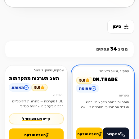
סינון
מציג
34
עסקים
עסקים, שיווק ודיגיטל
עסקים, שיווק ודיגיטל
מומלץ
פתוח
מומלץ
פתוח
האב מערכות מתקדמות
DN.TRADE
5.0
5.0
מאומת
מאומת
הקריות
הקריות
HUB מערכות — פתרונות דיגיטליים
מומחיות בסחר בינלאומי ורכש
חכמים לעסקים שרוצים לגדול.
הנדסי אסטרטגי: מחברים בין יצרני
פרימיום גלובליים לבין פרויקטי
התשתית הגדולים בישראל.
קיים
מבצע פעיל
התקשר
שלח הודעה
שלח הודעה