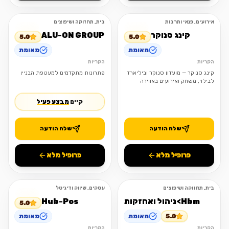
אירועים, פנאי ותרבות
בית, תחזוקה ושיפוצים
פתוח
פתוח
קינג סנוקר
ALU-ON GROUP
5.0
5.0
מאומת
מאומת
הקריות
הקריות
קינג סנוקר — מועדון סנוקר וביליארד
פתרונות מתקדמים למעטפת הבניין
לבילוי, משחק ואירועים באווירה
ייחודית.
קיים
מבצע פעיל
שלח הודעה
שלח הודעה
פרופיל מלא
פרופיל מלא
בית, תחזוקה ושיפוצים
עסקים, שיווק ודיגיטל
פתוח
פתוח
Hbm>ניהול ואחזקות
Hub-Pos
5.0
5.0
מאומת
מאומת
הקריות
הקריות