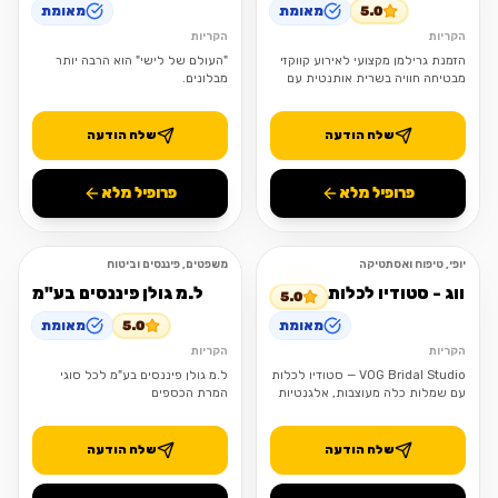
5.0
מאומת
מאומת
הקריות
הקריות
הזמנת גרילמן מקצועי לאירוע קווקזי
"העולם של לישי" הוא הרבה יותר
מבטיחה חוויה בשרית אותנטית עם
מבלונים.
נתחים עסיסיים על האש
שלח הודעה
שלח הודעה
פרופיל מלא
פרופיל מלא
יופי, טיפוח ואסתטיקה
משפטים, פיננסים וביטוח
פתוח
פתוח
ווג - סטודיו לכלות
ל.מ גולן פיננסים בע"מ
5.0
מאומת
5.0
מאומת
הקריות
הקריות
VOG Bridal Studio — סטודיו לכלות
ל.מ גולן פיננסים בע"מ לכל סוגי
עם שמלות כלה מעוצבות, אלגנטיות
המרת הכספים
והתאמה אישית לכל כלה.
שלח הודעה
שלח הודעה