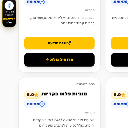
מאומת
מאומת
הקריות
הצטרפו
לקבוצת
רת הכספים
ליבה ביטוח ופנסיוני — ליווי אישי, מקצועי ושקוף
הפייסבוק
לבניית עתיד בטוח יותר.
שלנו
שלח הודעה
פרופיל מלא
רכב ותחבורה
פתוח
פתוח
מוניות פלוס בקריות
5.0
5.0
מאומת
מאומת
הקריות
מציעות שירותי הסעה 24/7 באזור הקריות
וחיפה, כולל נסיעות לנתב"ג ומשלוחים