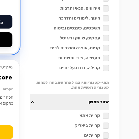
אירועים, פנאי ותרבות
חינוך, לימודים והדרכה
משפטים, פיננסים וביטוח
עסקים, שיווק ודיגיטל
קניות, אופנה ומוצרים לבית
תעשייה, ציוד ותשתיות
קהילה, דת ובעלי חיים
עסקים, שי
מומלץ
tore
תתי-קטגוריות יוצגו לאחר שתבחרו לפחות
קטגוריה ראשית אחת.
הקריות
הפתרונות
אזור בצפון
במקום א
קריית אתא
קריית ביאליק
קריית ים