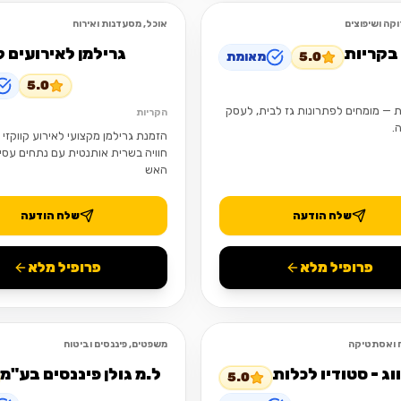
קה ושיפוצים
אוכל, מסעדנות ואירוח
פתוח
בקריות
גרילמן לאירועים ק
5.0
מאומת
5.0
ת — מומחים לפתרונות גז לבית, לעסק
הקריות
.
הזמנת גרילמן מקצועי לאירוע קווקזי
חוויה בשרית אותנטית עם נתחים עסי
האש
שלח הודעה
שלח הודעה
פרופיל מלא
פרופיל מלא
וח ואסתטיקה
משפטים, פיננסים וביטוח
פתוח
ווג - סטודיו לכלות
ל.מ גולן פיננסים בע"מ
5.0