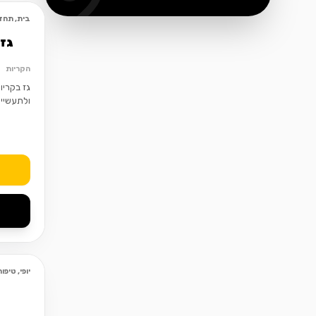
בית, תחזו
גז 
הקריות
גז בקריו
ולתעשייה
יופי, טיפ