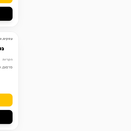
עסקים, שי
נט
הקריות
פרסום, ש