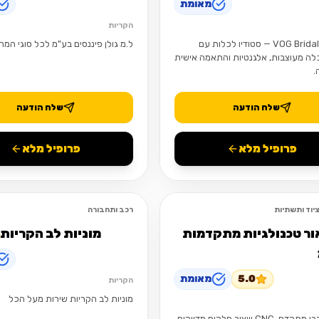
מאומת
הקריות
VOG Bridal Studio — סטודיו לכלות עם
ל.מ גולן פיננסים בע"מ לכל סוגי המ
לה מעוצבות, אלגנטיות והתאמה אישית
.
שלח הודעה
שלח הודעה
פרופיל מלא
פרופיל מלא
יוד ותשתיות
רכב ותחבורה
פתוח
ור טכנולגיות מתקדמות
מוניות לב הקריות
5.0
מאומת
הקריות
מוניות לב הקריות שירות מעל הכל
עיבוד שבבי מתקדם, CNC וייצור חלקים מדויקים