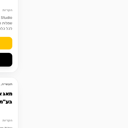
הקריות
שמלות כ
לכל כלה
תעשייה, צ
מאג א
בע"מ
הקריות