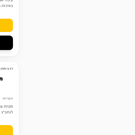
באיכות ג
רכב ותחב
מ
הקריות
לנתב״ג ו