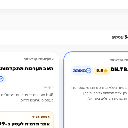
3
עסקים
עסקים, שיווק ודיגיטל
יווק ודיגיטל
מומלץ
פתוח
האב מערכות מתקדמות
DN.TR
5.0
מאומת
 בסחר בינלאומי ורכש הנדסי אסטרטגי:
הקריות
ין יצרני פרימיום גלובליים לבין
HUB מערכות — פתרונות דיגיטליים
 התשתית הגדולים בישראל.
לעסקים שרוצים לגדול.
מבצע פעיל
אתר תדמי