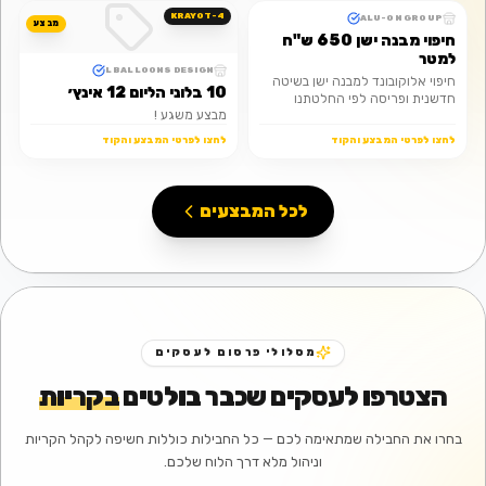
KRAYOT-4
KRAYOT-3
ALU-ON GROUP
מבצע
מבצע
חיפוי מבנה ישן 650 ש"ח
למטר
L BALLOONS DESIGN
חיפוי אלוקובונד למבנה ישן בשיטה
10 בלוני הליום 12 אינץ׳
חדשנית ופריסה לפי החלטתנו
מבצע משגע !
במחיר חסר תקדים!
לחצו לפרטי המבצע והקוד
לחצו לפרטי המבצע והקוד
לכל המבצעים
מסלולי פרסום לעסקים
הצטרפו לעסקים שכבר בולטים
בקריות
בחרו את החבילה שמתאימה לכם — כל החבילות כוללות חשיפה לקהל הקריות
וניהול מלא דרך הלוח שלכם.