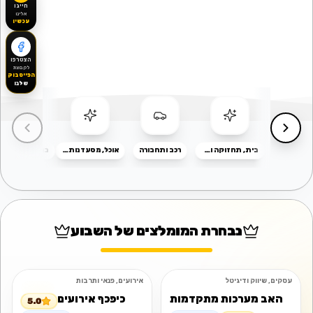
חייגו
אלינו
עכשיו
הצטרפו
לקבוצת
הפייסבוק
שלנו
בית, תחזוקה ושיפוצים
רכב ותחבורה
אוכל, מסעדנות ואירוח
נבחרת המומלצים של השבוע
עסקים, שיווק ודיגיטל
אירועים, פנאי ותרבות
מומלץ
פתוח
מומלץ
פתוח
האב מערכות מתקדמות
כיפכף אירועים
5.0