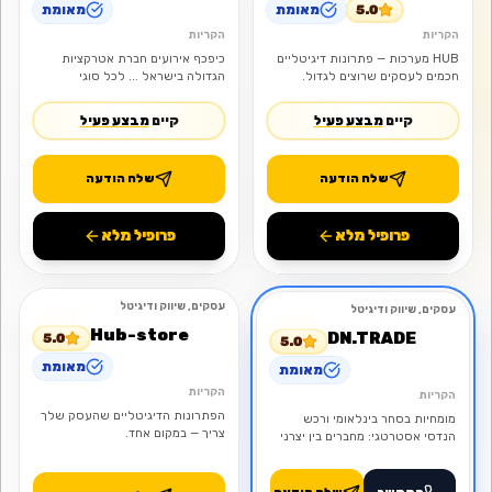
5.0
מאומת
מאומת
הקריות
הקריות
HUB מערכות — פתרונות דיגיטליים
כיפכף אירועים חברת אטרקציות
חכמים לעסקים שרוצים לגדול.
הגדולה בישראל ... לכל סוגי
האירועים מתקנים מתנפחים
אטרקציות דוכני מזון ועוד ספק
קיים
מבצע פעיל
קיים
מבצע פעיל
מורשה משרד הביטחון שב"ס וצה"ל
26 שנות ניסיון
שלח הודעה
שלח הודעה
פרופיל מלא
פרופיל מלא
עסקים, שיווק ודיגיטל
עסקים, שיווק ודיגיטל
מומלץ
פתוח
מומלץ
פתוח
Hub-store
DN.TRADE
5.0
5.0
מאומת
מאומת
הקריות
הקריות
הפתרונות הדיגיטליים שהעסק שלך
מומחיות בסחר בינלאומי ורכש
צריך — במקום אחד.
הנדסי אסטרטגי: מחברים בין יצרני
פרימיום גלובליים לבין פרויקטי
התשתית הגדולים בישראל.