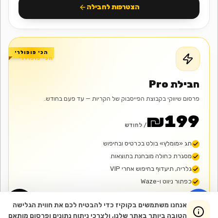
הצטרפות לחבילה
הכי פופולרי
הכי פופולרי
חבילת Pro
פרסום שיווקי בקבוצת הפייסבוק של הקריות — עד פעם בחודש.
₪199
/ לחודש
תג «מומלץ» בולט בכרטיס ובחיפוש
מסגרת כחולה מובחנת בתוצאות
גלריה, תיעדוף בחיפוש אחרי VIP
כפתור ניווט ו-Waze
אנחנו משתמשים בקוקיז כדי להבטיח לכם את חווית הגלישה
המנכ"ל הדיגיטלי
הטובה ביותר באתר שלנו, ולצרכי ניתוח נתונים ופרסום מותאם
המנכ"ל הדיגיטלי שלך